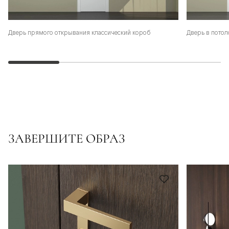
Дверь прямого открывания классический короб
Дверь в потол
ЗАВЕРШИТЕ ОБРАЗ