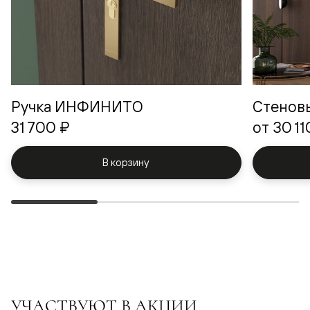
Ручка ИНФИНИТО
Стенов
31 700 ₽
от
30 11
В корзину
УЧАСТВУЮТ В АКЦИИ