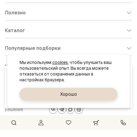
Полезно
Каталог
Популярные подборки
Мы используем 
cookies
, чтобы улучшить ваш 
Клиентский центр:
8 800 511 30 95
пользовательский опыт. Вы всегда можете 
Ваш город
отказаться от сохранения данных в 
Почта по общим вопросам:
Ростов-на-Дону
8800@volhovez.natm.ru
Да, верно
Хорошо
Сменить город
Двери
Обратный звонок
и интерьерные
решения
Сайт не является публичной офертой
Правовая информация