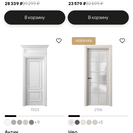
28 339 ₽
39 299 ₽
23 579 ₽
30 699 ₽
В корзину
В корзину
НОВИНКА
7303
2106
+9
+5
Антик
Нео