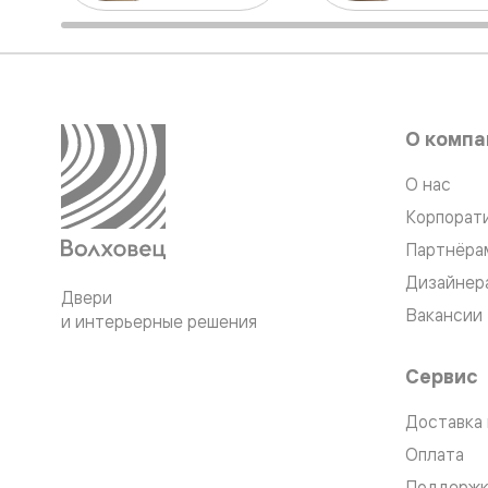
Стеклянн
перегоро
Белые
двери
Серые
двери
Двери
О компа
антрацит
Оливков
цвет
О нас
Тёмные
Корпорат
древесн
Двери
Партнёра
RAL
Светлые
Дизайнер
Двери
древесн
Вакансии
Коричне
и интерьерные решения
двери
Двери
Сервис
под
покраску
Двери
Доставка 
из
Оплата
дуба
и
Поддержк