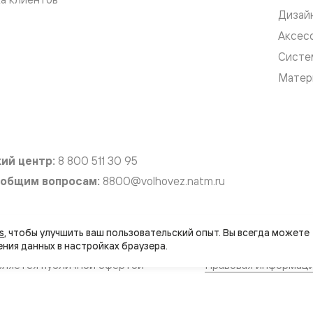
Дизай
е
Аксес
Систе
Матер
я
е
ные
ий центр:
8 800 511 30 95
пон
 общим вопросам:
8800@volhovez.natm.ru
ные
s
, чтобы улучшить ваш пользовательский опыт. Вы всегда можете 
вляется публичной офертой
Правовая информац
яющей