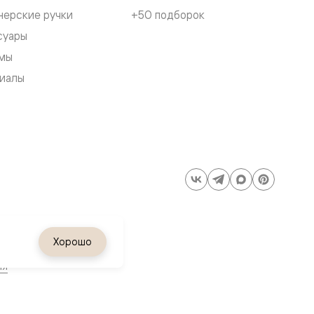
нерские ручки
+50 подборок
суары
мы
иалы
Хорошо
ия