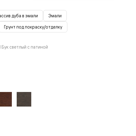
ссив дуба в эмали
Эмали
Грунт под покраску/отделку
 Бук светлый с патиной