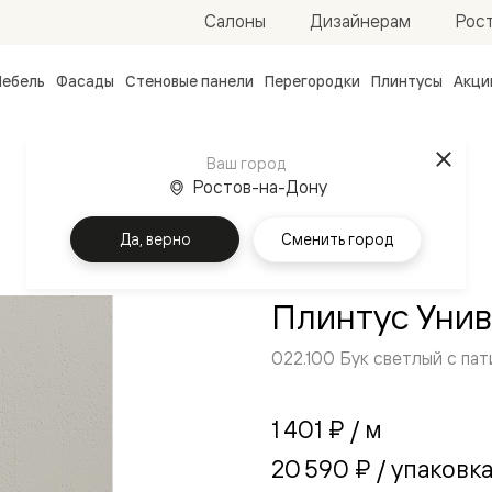
Рос
Салоны
Дизайнерам
ебель
Фасады
Стеновые панели
Перегородки
Плинтусы
Акци
атные
ые
Ваш город
чные
Ростов-на-Дону
Да, верно
Сменить город
Плинтус Уни
022.100 Бук светлый с па
ванные
1 401 ₽
/ м
20 590 ₽
/ упаковк