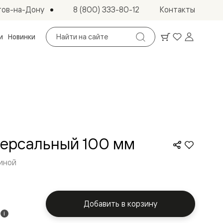
тов-на-Дону
8 (800) 333-80-12
Контакты
Поиск
и
Новинки
по
сайту
версальный 100 мм
тиной
Добавить в корзину
а
i