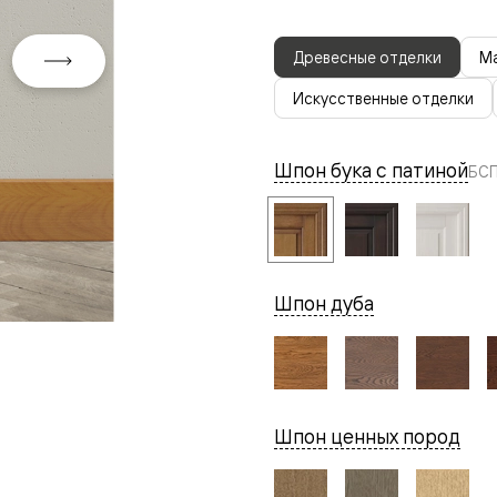
Древесные отделки
Ма
Искусственные отделки
Шпон бука с патиной
БСП
евая
Шпон дуба
ские
Шпон ценных пород
вание