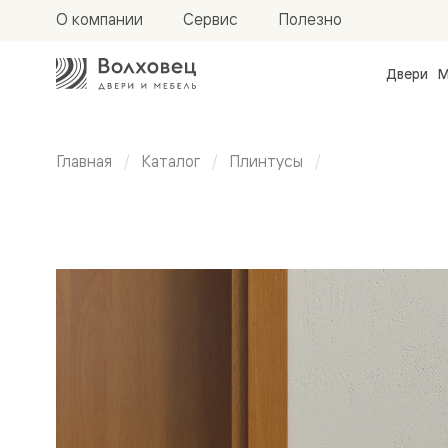
О компании
Сервис
Полезно
Двери
М
Межкомн
двери
Доступн
и практи
Главная
Каталог
Плинтусы
Фридом
Центро
Универсальный
Галант
Нео
Планум
плинтус 100
Секрето
-
мм
скрытые
двери
Фрезеро
двери
в
эмали
Прайм
Маскот
Эссе