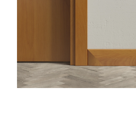
Рокка
Фрэйм
Альба
Дюна
Париж
Нео
Классик
Линия
Гладкие
и
скрытые
Планум
Про —
алюмини
кромка
Планум
Секрето
-
скрытые
двери
Дизайнер
Селект —
фрезеро
по
шпону