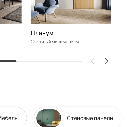
Планум
Л
Стильный минимализм
Ге
Мебель
Стеновые панели