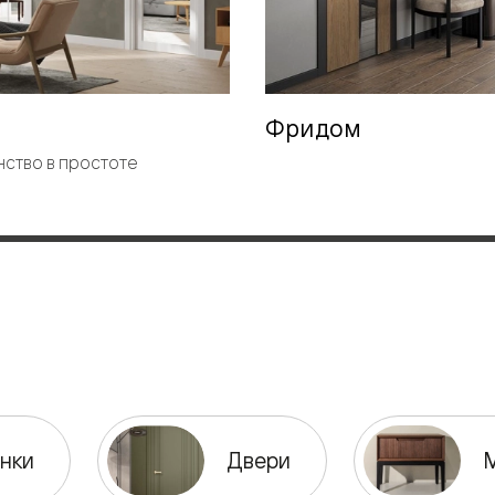
евые
евые
Фридом
ство в простоте
ные
ский
бную
нки
Двери