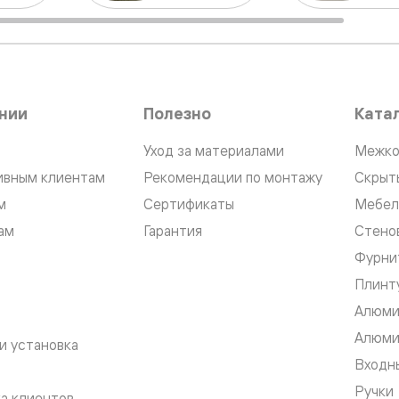
ые
дки
нии
Полезно
Ката
ый
Уход за материалами
Межко
ивным клиентам
Рекомендации по монтажу
Скрыт
ые
м
Сертификаты
Мебел
ам
Гарантия
Стено
ые
Фурни
вые
Плинт
Алюми
Алюми
и установка
Входны
Ручки
а клиентов