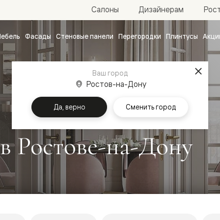
Рос
Салоны
Дизайнерам
ебель
Фасады
Стеновые панели
Перегородки
Плинтусы
Акци
атные
ые
Ваш город
чные
Ростов-на-Дону
Да, верно
Сменить город
 в Ростове-на-Дону
ванные