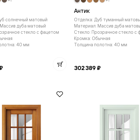
е
Антик
уб солнечный матовый
Отделка: Дуб туманный матов
 Массив дуба матовый
Материал: Массив дуба матов
озрачное стекло с фацетом
Стекло: Прозрачное стекло с
я
бычная
Кромка: Обычная
олотна: 40 мм
Толщина полотна: 40 мм
е
ные
₽
302 389 ₽
пон
ные
яющей