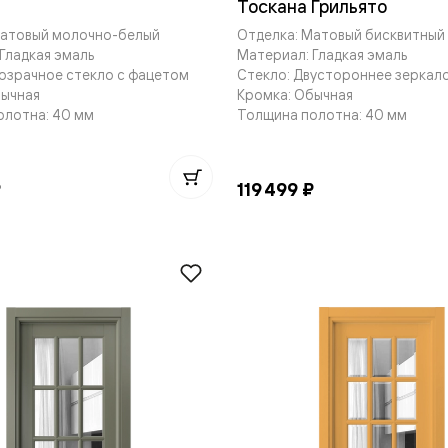
Тоскана Грильято
Матовый молочно-белый
Отделка: Матовый бисквитный
Гладкая эмаль
Материал: Гладкая эмаль
озрачное стекло с фацетом
Стекло: Двустороннее зеркало
бычная
Кромка: Обычная
олотна: 40 мм
Толщина полотна: 40 мм
нный
₽
119 499 ₽
м
ые