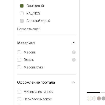
Перегор
Оливковый
Мозаик
Неокласс
RAL/NCS
Прайм
Фрэйм
Светлый серый
Альба
Показать ещё 1
Дюна
Рокка
Антик
Нео
Материал
Париж
Центро
Массив
Шарм
Нео
Эмаль
Классик
Галант
Массив бука
Эго
Классика
Маскот
Оформление портала
Эссе
Тоскана
Минималистичное
Плано
Тоскана
Неоклассическое
Грильято