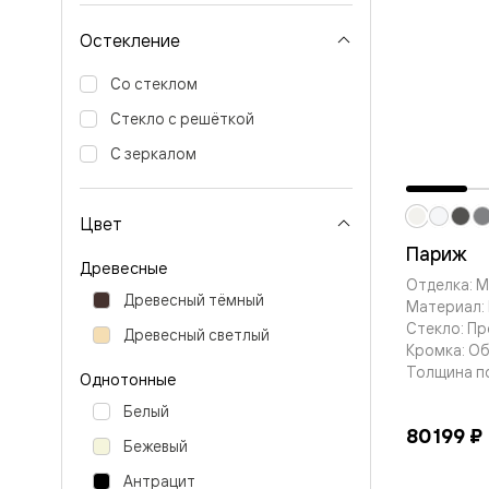
Вельвет 
рифлени
Остекление
Рифт —
натураль
Со стеклом
шпон
Софтфор
Стекло с решёткой
плавные
формы
С зеркалом
Из
массива
Палаццо
Цвет
Антик
Париж
Шарм
Древесные
Лигнум
Отделка: 
Тоскана
Древесный тёмный
Материал: 
Эго
Стекло: Пр
Из
Древесный светлый
алюмини
Кромка: О
и стекла
Толщина п
Однотонные
Двери
Формато
Белый
Перегор
80 199 ₽
Бежевый
Формато
Двери
Антрацит
Мозаик