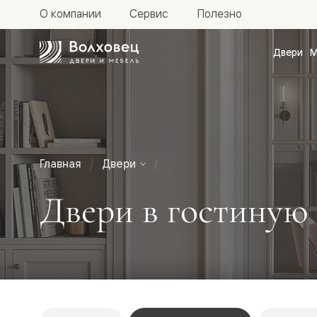
О компании
Сервис
Полезно
Двери
М
Межкомн
двери
Доступн
и практи
Фридом
Центро
Галант
Нео
Главная
Двери
Планум
Секрето
Двери в гостиную
-
скрытые
двери
Фрезеро
двери
в
эмали
Прайм
Маскот
Эссе