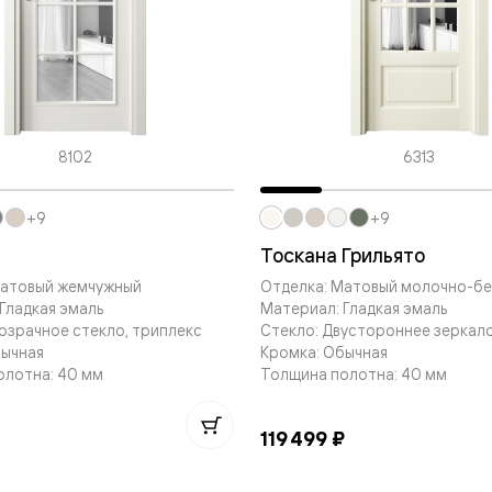
—
е
ный
м —
8102
6313
+9
+9
Тоскана Грильято
Матовый жемчужный
Отделка: Матовый молочно-б
Гладкая эмаль
Материал: Гладкая эмаль
озрачное стекло, триплекс
Стекло: Двустороннее зеркало
я
бычная
Кромка: Обычная
олотна: 40 мм
Толщина полотна: 40 мм
одки
119 499 ₽