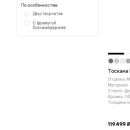
Планум
По особенностям
Цветные
Колор
Двустворчатая
Алюмини
Формато
С фрамугой
Секрето
боковая\верхняя
Алюмини
Мозаик
Поворот
двери
Скрытые
двери
Дизайнер
шпон
Тоскана 
Со
Отделка: 
стеклом
Высокие
Материал: 
двери
Стекло: Дв
В
Кромка: О
гардеро
Толщина п
В
гостиную
Двери
в
119 499 
тренде