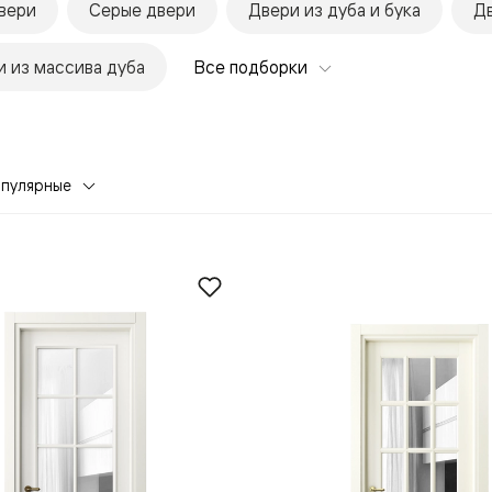
вери
Серые двери
Двери из дуба и бука
Дв
 из массива дуба
Все подборки
опулярные
евая
ские
вание