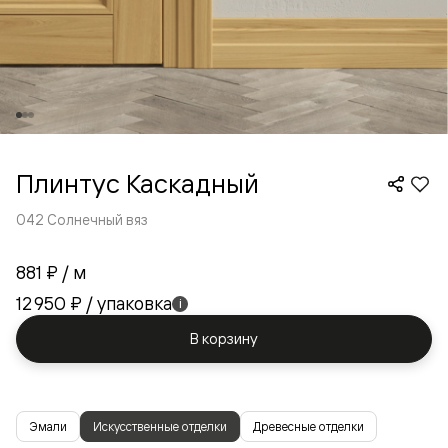
Плинтус Каскадный
042 Солнечный вяз
881 ₽
/ м
12 950 ₽
/ упаковка
i
В корзину
Эмали
Искусственные отделки
Древесные отделки