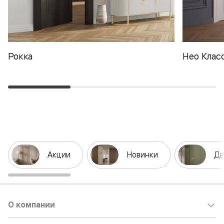
Рокка
Нео Клас
Акции
Новинки
Дв
О компании