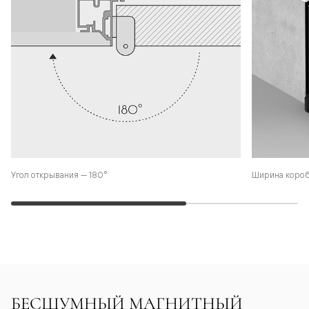
Угол открывания — 180°
Ширина коро
БЕСШУМНЫЙ МАГНИТНЫЙ