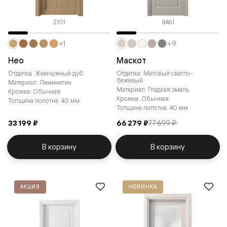
2101
8461
+1
+9
Нео
Маскот
Отделка: Жемчужный дуб
Отделка: Матовый светло-
бежевый
Материал: Ламинатин
Материал: Гладкая эмаль
Кромка: Обычная
Кромка: Обычная
Толщина полотна: 40 мм
Толщина полотна: 40 мм
33 199 ₽
66 279 ₽
77 699 ₽
В корзину
В корзину
АКЦИЯ
НОВИНКА