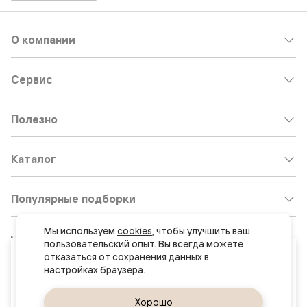
О компании
Сервис
Полезно
Каталог
Популярные подборки
Мы используем 
cookies
, чтобы улучшить ваш 
Клиентский центр:
8 800 511 30 95
пользовательский опыт. Вы всегда можете 
Ваш город
отказаться от сохранения данных в 
Почта по общим вопросам:
Ростов-на-Дону
8800@volhovez.natm.ru
Да, верно
Хорошо
Сменить город