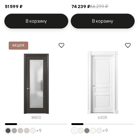
51 599 ₽
74 239 ₽
86 299 ₽
В корзину
В корзину
АКЦИЯ
8400
6305
+9
+9