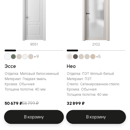
8551
2102
+9
+5
Эссе
Нео
Отделка: Матовый белоснежный
Отделка: ПЭТ тёплый-белый
Материал: Гладкая эмаль
Материал: ПЭТ
Кромка: Обычная
Стекло: Сатинированное стекло
Толщина полотна: 40 мм
Кромка: Обычная
Толщина полотна: 40 мм
50 679 ₽
58 799 ₽
32 899 ₽
В корзину
В корзину