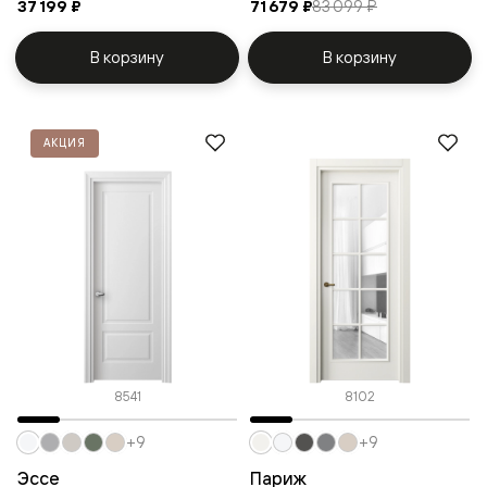
37 199 ₽
71 679 ₽
83 099 ₽
В корзину
В корзину
АКЦИЯ
8541
8102
+9
+9
Эссе
Париж