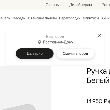
Рос
Салоны
Дизайнерам
ебель
Фасады
Стеновые панели
Перегородки
Плинтусы
Акци
атные
ые
Ваш город
чные
Главная
Ручки
Ростов-на-Дону
Да, верно
Сменить город
Ручка 
Белый
ванные
14 950 ₽