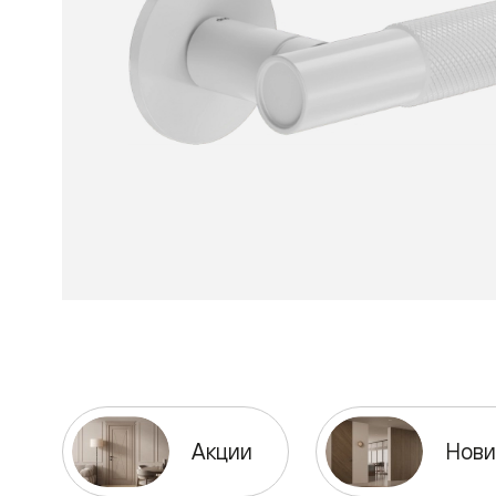
Рокка
Фрэйм
Альба
Дюна
Париж
Нео
Классик
Линия
Гладкие
и
скрытые
Планум
Про —
алюмини
кромка
Планум
Секрето
-
скрытые
двери
Дизайнер
Селект —
Акции
Нови
фрезеро
по
шпону