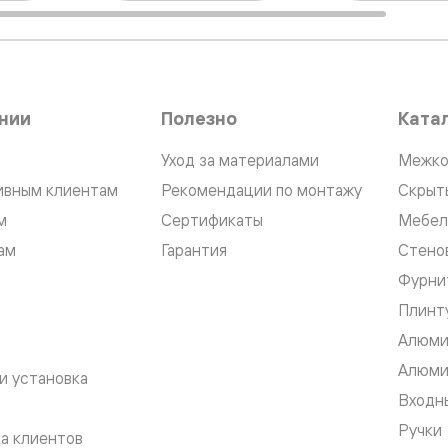
—
е
ный
м —
нии
Полезно
Ката
Уход за материалами
Межко
ивным клиентам
Рекомендации по монтажу
Скрыт
м
Сертификаты
Мебел
ам
Гарантия
Стено
Фурни
Плинт
я
Алюми
Алюми
и установка
одки
Входны
Ручки
а клиентов