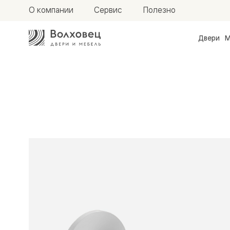
О компании
Сервис
Полезно
Двери
М
Межкомн
двери
Доступн
и практи
Фридом
Центро
Галант
Нео
Планум
Секрето
-
скрытые
двери
Фрезеро
двери
в
эмали
Прайм
Маскот
Эссе