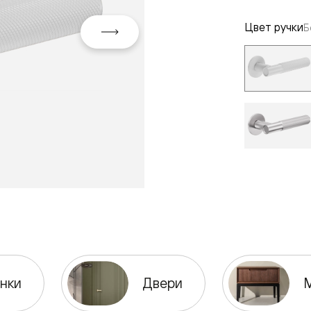
Цвет ручки
Б
евая
ские
нки
Двери
вание