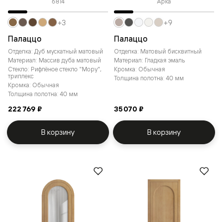
6814
Арка
+3
+9
Палаццо
Палаццо
Отделка: Дуб мускатный матовый
Отделка: Матовый бисквитный
Материал: Массив дуба матовый
Материал: Гладкая эмаль
Стекло: Рифлёное стекло "Мору",
Кромка: Обычная
триплекс
Толщина полотна: 40 мм
Кромка: Обычная
Толщина полотна: 40 мм
222 769 ₽
35 070 ₽
В корзину
В корзину