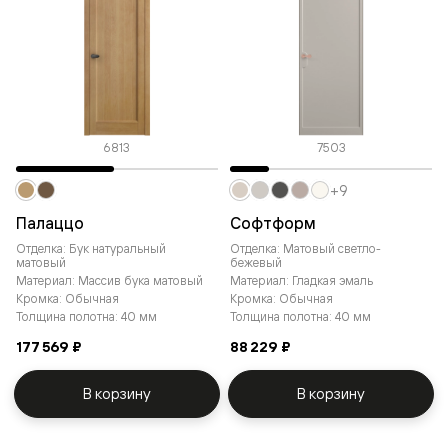
6813
7503
+9
Палаццо
Софтформ
Отделка: Бук натуральный
Отделка: Матовый светло-
матовый
бежевый
Материал: Массив бука матовый
Материал: Гладкая эмаль
Кромка: Обычная
Кромка: Обычная
Толщина полотна: 40 мм
Толщина полотна: 40 мм
177 569 ₽
88 229 ₽
В корзину
В корзину