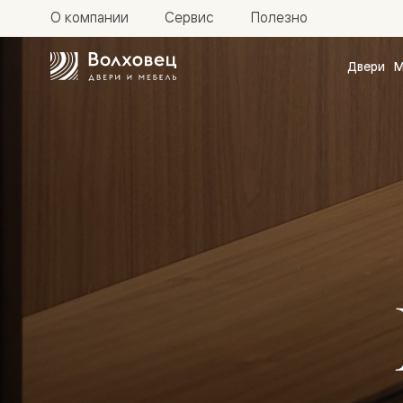
О компании
Сервис
Полезно
Двери
М
Межкомн
двери
Доступн
и практи
Фридом
Центро
Галант
Нео
Планум
Секрето
-
скрытые
двери
Фрезеро
двери
в
эмали
Прайм
Маскот
Эссе