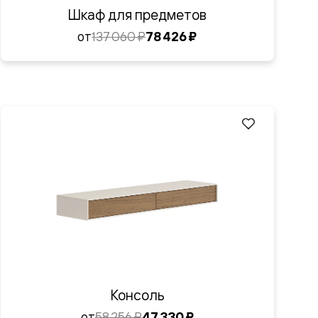
Шкаф для предметов
от
137 060 ₽
78 426 ₽
Консоль
от
58 256 ₽
47 330 ₽