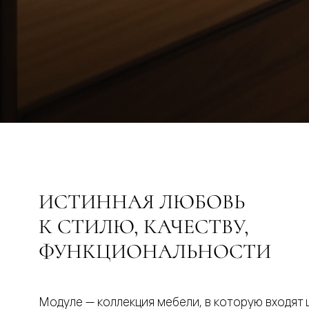
Рокка
Фрэйм
Альба
Дюна
Париж
Нео
Классик
Линия
Гладкие
и
скрытые
Планум
Про —
алюмини
кромка
Планум
ИСТИННАЯ ЛЮБОВЬ
Секрето
-
К СТИЛЮ, КАЧЕСТВУ,
скрытые
двери
ФУНКЦИОНАЛЬНОСТИ
Дизайнер
Селект —
фрезеро
по
Модуле — коллекция мебели, в которую входят 
шпону