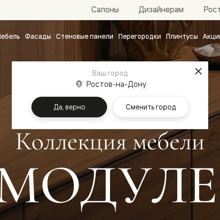
Рос
Салоны
Дизайнерам
ебель
Фасады
Стеновые панели
Перегородки
Плинтусы
Акци
атные
ые
Ваш город
чные
Ростов-на-Дону
Главная
Мебель
Модуле
Да, верно
Сменить город
Коллекция мебели
МОДУЛЕ
ванные