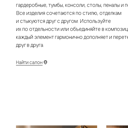
Вельвет 
гардеробные, тумбы, консоли, столы, пеналы и п
рифлени
Все изделия сочетаются по стилю, отделкам
Рифт —
натураль
и стыкуются друг с другом. Используйте
шпон
их по отдельности или объединяйте в композиц
Софтфор
плавные
каждый элемент гармонично дополняет и перет
формы
друг в друга.
Из
массива
Палаццо
Антик
Найти салон
Шарм
Лигнум
Тоскана
Эго
Из
алюмини
и стекла
Двери
Формато
Перегор
Формато
Двери
Мозаик