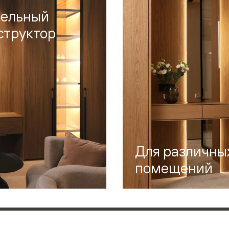
одки
ельный
ика
структор
Для различны
помещений