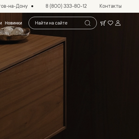
тов-на-Дону
8 (800) 333-80-12
Контакты
Поиск
и
Новинки
по
сайту