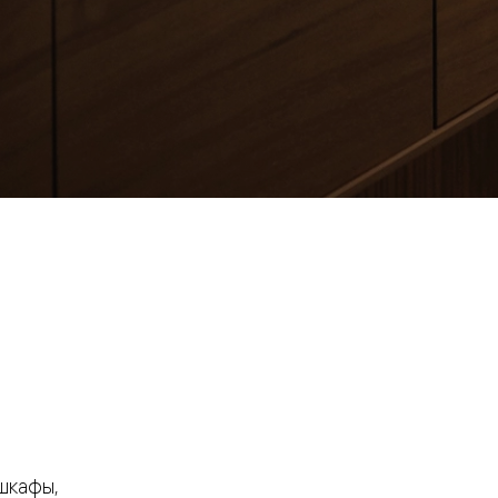
евая
ские
вание
шкафы,