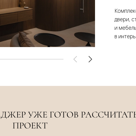
Комплек
евые
двери, 
и мебель
евые
в интер
ные
ский
бную
ДЖЕР УЖЕ ГОТОВ РАССЧИТАТ
ПРОЕКТ