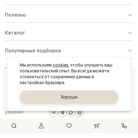
Полезно
Каталог
Популярные подборки
Мы используем 
cookies
, чтобы улучшить ваш 
Клиентский центр:
8 800 511 30 95
пользовательский опыт. Вы всегда можете 
Ваш город
отказаться от сохранения данных в 
Почта по общим вопросам:
Ростов-на-Дону
8800@volhovez.natm.ru
Да, верно
Хорошо
Сменить город
Двери
Обратный звонок
и интерьерные
решения
Сайт не является публичной офертой
Правовая информация