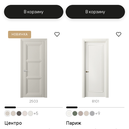
В корзину
В корзину
НОВИНКА
2503
8101
+5
+9
Центро
Париж