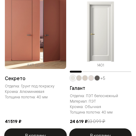
АКП 0001
1401
Секрето
+5
Отделка: Грунт под покраску
Галант
Кромка: Алюминиевая
Отделка: ПЭТ белоснежный
Толщина полотна: 40 мм
Материал: ПЭТ
Кромка: Обычная
Толщина полотна: 40 мм
41 519 ₽
24 619 ₽
33 099 ₽
В корзину
В корзину