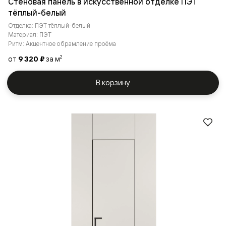
Стеновая панель в искусственной отделке ПЭТ
тёплый-белый
Отделка: ПЭТ тёплый-белый
Материал: ПЭТ
Ритм: Акцентное обрамление проёма
от
9 320 ₽
за м
2
В корзину