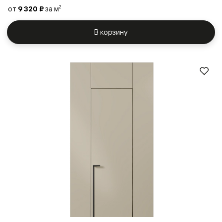
от
9 320 ₽
за м
2
В корзину