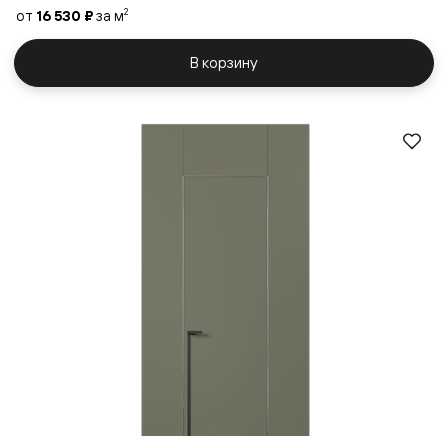
от
16 530 ₽
за м
2
В корзину