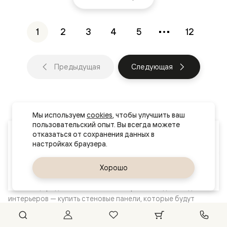
1
2
3
4
5
12
Предыдущая
Следующая
Мы используем 
cookies
, чтобы улучшить ваш 
пользовательский опыт. Вы всегда можете 
Ваш город
отказаться от сохранения данных в 
Ростов-на-Дону
Стеновые панели
Вариативность отделок — от классики до со
Да, верно
Хорошо
Сменить город
Волховец предлагает комплексное решение для создания
интерьеров — купить стеновые панели, которые будут
гармонично сочетаться с межкомнатными дверями,
перегородками и плинтусами. Вы можете выбрать изделия