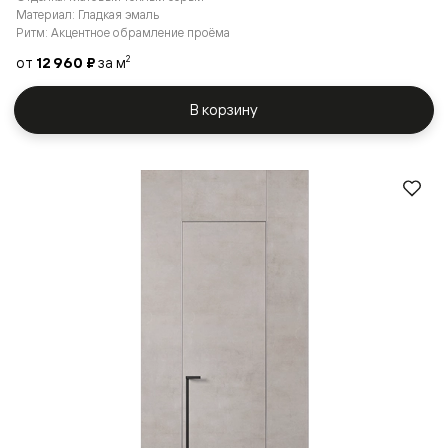
Материал: Гладкая эмаль
Ритм: Акцентное обрамление проёма
от
12 960 ₽
за м
2
В корзину