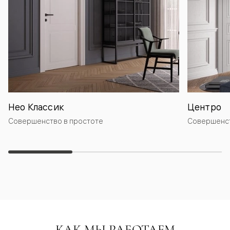
Нео Классик
Центро
Совершенство в простоте
Совершенст
КАК МЫ РАБОТАЕМ